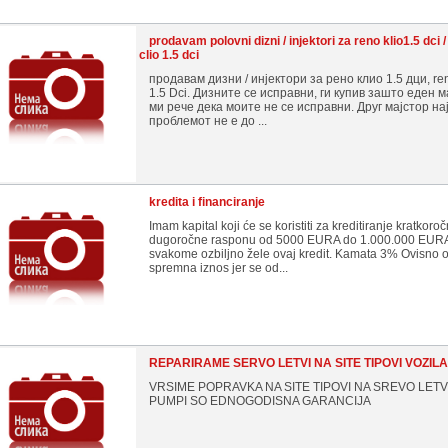
prodavam polovni dizni / injektori za reno klio1.5 dci /
clio 1.5 dci
продавам дизни / инјектори за рено клио 1.5 дци, rena
1.5 Dci. Дизните се исправни, ги купив зашто еден м
ми рече дека моите не се исправни. Друг мајстор на
проблемот не е до ...
kredita i financiranje
Imam kapital koji će se koristiti za kreditiranje kratkoroč
dugoročne rasponu od 5000 EURA do 1.000.000 EUR
svakome ozbiljno žele ovaj kredit. Kamata 3% Ovisno o
spremna iznos jer se od...
REPARIRAME SERVO LETVI NA SITE TIPOVI VOZILA
VRSIME POPRAVKA NA SITE TIPOVI NA SREVO LETVI
PUMPI SO EDNOGODISNA GARANCIJA