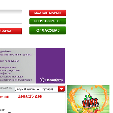
МОЈ ВИП МАРКЕТ
РЕГИСТРИРАЈ СЕ
ОГЛАСУВАЈ
ОБАРАЈ
реди по:
→
Датум (Најнови
Најстари)
Цена:15 ден.
tomobil
kite