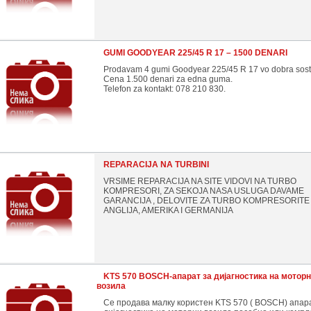
GUMI GOODYEAR 225/45 R 17 – 1500 DENARI
Prodavam 4 gumi Goodyear 225/45 R 17 vo dobra sost
Cena 1.500 denari za edna guma.
Telefon za kontakt: 078 210 830.
REPARACIJA NA TURBINI
VRSIME REPARACIJA NA SITE VIDOVI NA TURBO
KOMPRESORI, ZA SEKOJA NASA USLUGA DAVAME
GARANCIJA , DELOVITE ZA TURBO KOMPRESORITE
ANGLIJA, AMERIKA I GERMANIJA
KTS 570 BOSCH-апарат за дијагностика на мотор
возила
Се продава малку користен KTS 570 ( BOSCH) апар