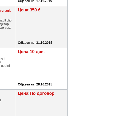
Објавен на: 17.11.2015
Цена:350 €
 renault
ult clio
ајстор
јде дека
Објавен на: 31.10.2015
Цена:10 ден.
ne i
A
 godini
Објавен на: 28.10.2015
Цена:По договор
 I