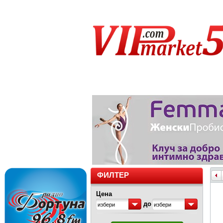
ФИЛТЕР
Цена
до
избери
избери