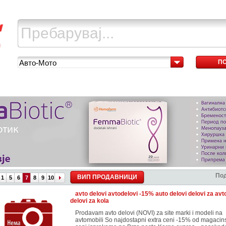
Авто-Мото
П
Под
ВИП ПРОДАВНИЦИ
1
5
6
7
8
9
10
avto delovi avtodelovi -15% auto delovi delovi za av
delovi za kola
Prodavam avto delovi (NOVI) za site marki i modeli na
avtomobili So najdostapni extra ceni -15% od magacins