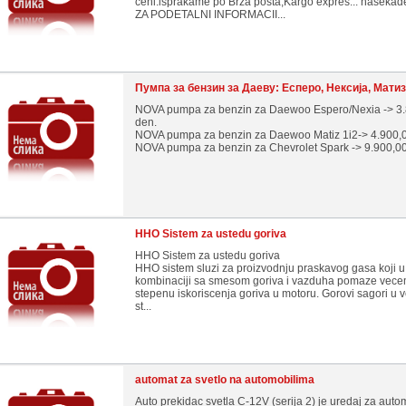
ceni.isprakame po Brza posta,Kargo expres... nasekad
ZA PODETALNI INFORMACII...
Пумпа за бензин за Даеву: Есперо, Нексија, Матиз
NOVA pumpa za benzin za Daewoo Espero/Nexia -> 3
den.
NOVA pumpa za benzin za Daewoo Matiz 1i2-> 4.900,
NOVA pumpa za benzin za Chevrolet Spark -> 9.900,00
HHO Sistem za ustedu goriva
HHO Sistem za ustedu goriva
HHO sistem sluzi za proizvodnju praskavog gasa koji u
kombinaciji sa smesom goriva i vazduha pomaze vec
stepenu iskoriscenja goriva u motoru. Gorovi sagori u
st...
automat za svetlo na automobilima
Auto prekidac svetla C-12V (serija 2) je uredaj za aut