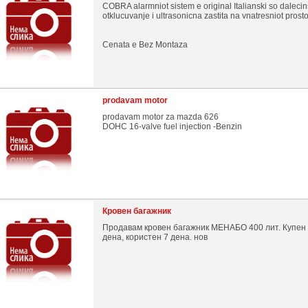
COBRA alarmniot sistem e original Italianski so daleci
otklucuvanje i ultrasonicna zastita na vnatresniot prosto
Cenata e Bez Montaza
prodavam motor
prodavam motor za mazda 626
DOHC 16-valve fuel injection -Benzin
Кровен багажник
Продавам кровен багажник МЕНАБО 400 лит. Купен
дена, користен 7 дена. нов