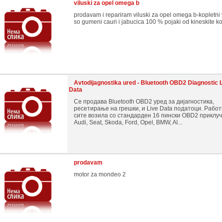
viluski za opel omega b
prodavam i repariram viluski za opel omega b-kopletni 
so gumeni cauri i jabucica 100 % pojaki od kineskite ko
Avtodijagnostika ured - Bluetooth OBD2 Diagnostic 
Data
Се продава Bluetooth OBD2 уред за дијагностика,
ресетирање на грешки, и Live Data податоци. Работ
сите возила со стандарден 16 пински OBD2 приклуч
Audi, Seat, Skoda, Ford, Opel, BMW, Al...
prodavam
motor za mondeo 2