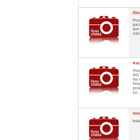
Eks
Prod
pat.
kon
nad 
Kuc
Prod
941
Na 
Priz
pros
Le...
mno
kuka