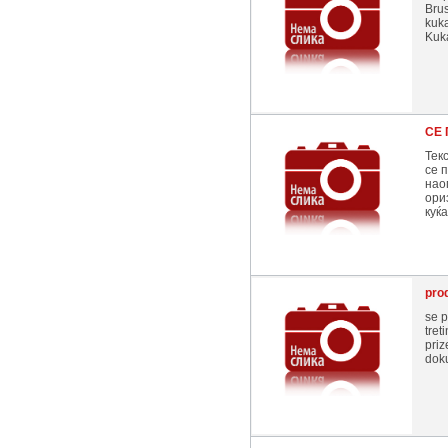
Brus
kuka
Kuka
СЕ 
Текс
се 
нао
ори
куќа
pro
se p
tret
priz
doku