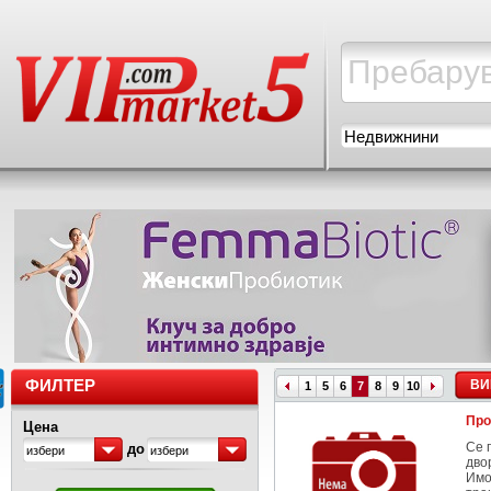
Недвижнини
ФИЛТЕР
ВИ
1
5
6
7
8
9
10
Про
Цена
Се 
до
избери
избери
дво
Имо