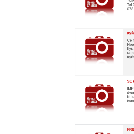
70kv
Tel.
078
Куќ
Се 
Нер
Куќ
мар
Куќа
SE 
IMP
dvor
Kuk
kami
FRI