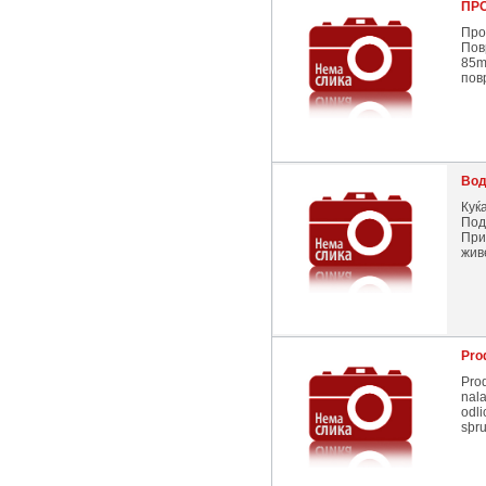
ПР
Про
Пов
85m
пов
Вод
Куќа
Под
При
жив
Pro
Pro
nala
odli
sþru