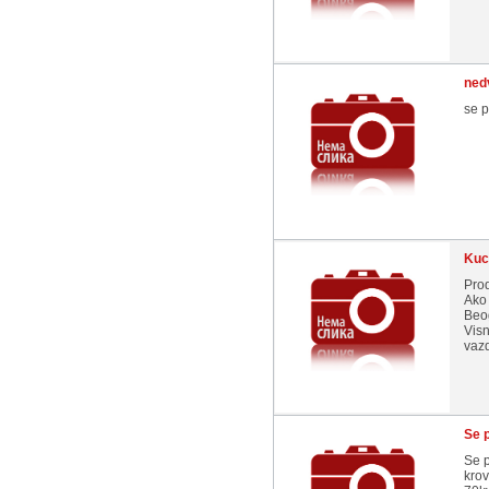
nedv
se p
Kuc
Prod
Ako 
Beo
Visn
vazd
Se 
Se p
krov