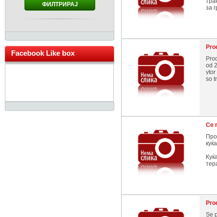
тра
ФИЛТРИРАЈ
за г
Pro
Facebook Like box
Pro
od 2
vtor
so t
Се 
Про
куќ
Куќ
тера
Pro
Se p