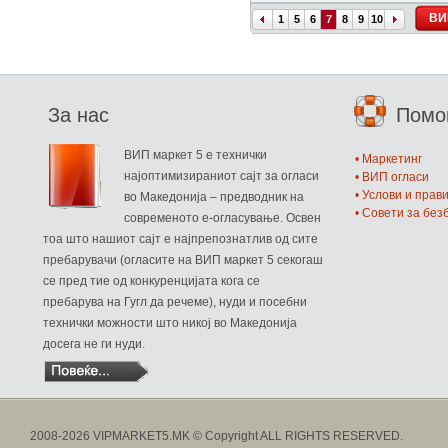
ВИ
1
5
6
7
8
9
10
За нас
Пом
ВИП маркет 5 е технички
• Маркетинг
најоптимизираниот сајт за огласи
• ВИП огласи
• Услови и прав
во Македонија – предводник на
• Совети за бе
современото е-огласување. Освен
тоа што нашиот сајт е најпрепознатлив од сите
пребарувачи (огласите на ВИП маркет 5 секогаш
се пред тие од конкуренцијата кога се
пребарува на Гугл да речеме), нуди и посебни
технички можности што никој во Македонија
досега не ги нуди.
2008-2026 VIPMARKET5.MK © Copyright ALL RIGHTS RESERVED.