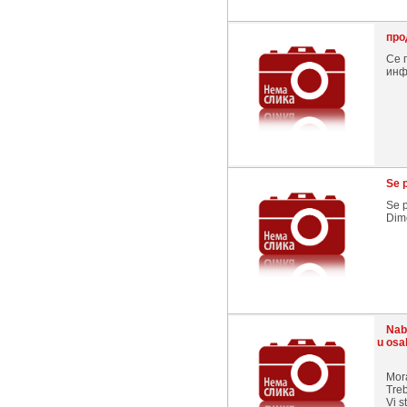
про
Се 
инф
Se 
Se p
Dim
Naba
u osa
Mora
Treb
Vi s