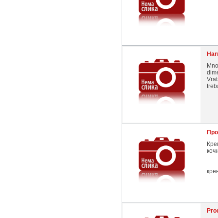
Har
Mno
dim
Vrat
treb
Про
Кре
коч
кре
Pro