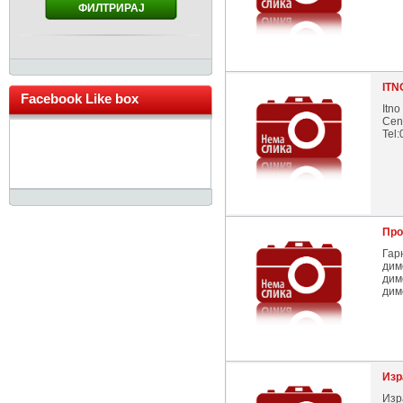
ФИЛТРИРАЈ
ITN
Facebook Like box
Itn
Cen
Tel
Про
Гар
дим
дим
дим
Изр
Изр