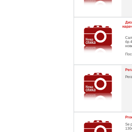
Диз
нара
Сал
бр.4
нов
Пос
Рег
Рег
Pro
Se p
130