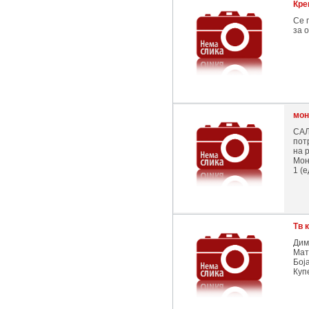
Кре
Се 
за 
мон
САЛ
пот
на 
Мон
1 (
Tв 
Дим
Мат
Бој
Куп