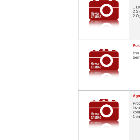
1 L
2 St
2 O
Pol
Itno
term
Ago
Pro
leza
komp
Cena