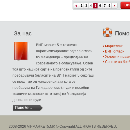
ВИ
1
3
4
5
6
7
8
За нас
Пом
ВИП маркет 5 е технички
• Маркетинг
најоптимизираниот сајт за огласи
• ВИП огласи
• Услови и прав
во Македонија – предводник на
• Совети за бе
современото е-огласување. Освен
тоа што нашиот сајт е најпрепознатлив од сите
пребарувачи (огласите на ВИП маркет 5 секогаш
се пред тие од конкуренцијата кога се
пребарува на Гугл да речеме), нуди и посебни
технички можности што никој во Македонија
досега не ги нуди.
2008-2026 VIPMARKET5.MK © Copyright ALL RIGHTS RESERVED.