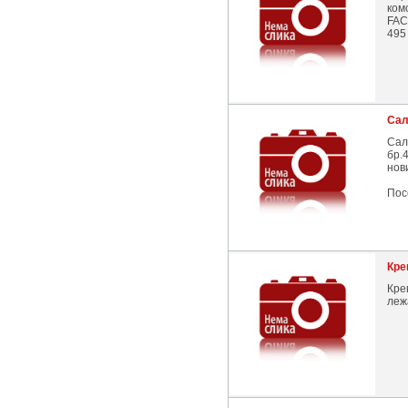
ком
FAC
495
Сал
Сал
бр.4
нов
Пос
Кре
Кре
леж