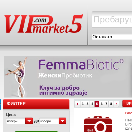
Останато
ФИЛТЕР
ВИ
1
3
4
5
6
7
8
Bir
Цена
ITN
до
избери
избери
Biro
izvl