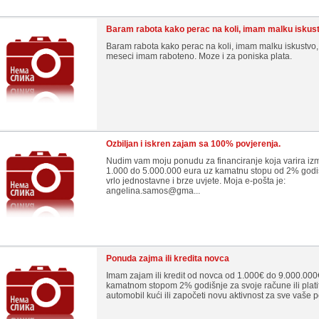
Baram rabota kako perac na koli, imam malku iskus
Baram rabota kako perac na koli, imam malku iskustvo,
meseci imam raboteno. Moze i za poniska plata.
Ozbiljan i iskren zajam sa 100% povjerenja.
Nudim vam moju ponudu za financiranje koja varira i
1.000 do 5.000.000 eura uz kamatnu stopu od 2% godi
vrlo jednostavne i brze uvjete. Moja e-pošta je:
angelina.samos@gma...
Ponuda zajma ili kredita novca
Imam zajam ili kredit od novca od 1.000€ do 9.000.000
kamatnom stopom 2% godišnje za svoje račune ili platit
automobil kući ili započeti novu aktivnost za sve vaše po