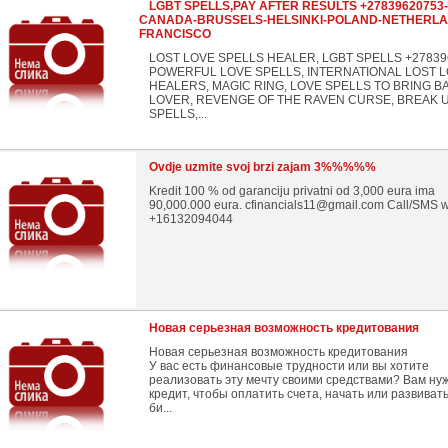
LGBT SPELLS,PAY AFTER RESULTS +27839620753-
CANADA-BRUSSELS-HELSINKI-POLAND-NETHERL
FRANCISCO
LOST LOVE SPELLS HEALER, LGBT SPELLS +27839
POWERFUL LOVE SPELLS, INTERNATIONAL LOST 
HEALERS, MAGIC RING, LOVE SPELLS TO BRING B
LOVER, REVENGE OF THE RAVEN CURSE, BREAK 
SPELLS,...
Ovdje uzmite svoj brzi zajam 3%%%%%
Kredit 100 % od garanciju privatni od 3,000 eura ima
90,000.000 eura. cfinancials11@gmail.com Call/SMS 
+16132094044
Новая серьезная возможность кредитования
Новая серьезная возможность кредитования
У вас есть финансовые трудности или вы хотите
реализовать эту мечту своими средствами? Вам ну
кредит, чтобы оплатить счета, начать или развиват
би...