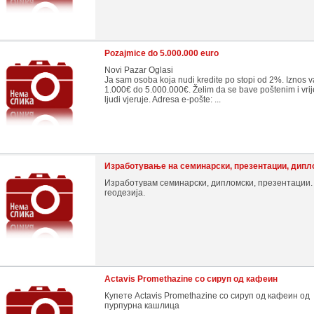
Pozajmice do 5.000.000 euro
Novi Pazar Oglasi
Ja sam osoba koja nudi kredite po stopi od 2%. Iznos v
1.000€ do 5.000.000€. Želim da se bave poštenim i vri
ljudi vjeruje. Adresa e-pošte: ...
Изработување на семинарски, презентации, дипл
Изработувам семинарски, дипломски, презентации.
геодезија.
Actavis Promethazine со сируп од кафеин
Купете Actavis Promethazine со сируп од кафеин од
пурпурна кашлица