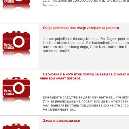
zajam od 2.000 do 100.000.000 EUR uz vrlo isplative u
kamatn...
Ovdje podnesite sve svoje zahtjeve za potporu
Ja sam pojedinac i financijski menadžer. Dajem peer-t
kredite s niskim kamatama. Ste bankrotirali, potreban v
novac za otplatu starog duga, želite kupiti kuću, stan ili
automobil, možd...
Сериозна и многу итна помош за заем за финанс
оние кои имаат потреба
Вие барате средства за да ги оживеете вашите акт
Или за реализација на проект, или да ви купам стан,
жал, банката ве става под услови за кои не сте спо
ме загрижувате Ја...
Заем и финансирање