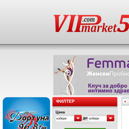
ФИЛТЕР
Цена
до
избери
избери