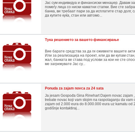
Јас сум индивидуа и финансиски менаџер. Давам з
помеѓу лица со ниски каматни стапки. Вие сте забр
банка, ви требаат пари за да исплатите стар долг, 
да купите куќа, стан или автомо...
Тука решението за вашето финансирање
Вие барате средства за да ги оживеете вашите акт
Или за реализација на проект, или да ви купам стан,
жал, банката ве става под услови за кои не сте спо
ме загрижувате Јас су...
Ponuda za zajam novca za 24 sata
Ja jesam Gospođa Gina Rinehart Dajem novac zajam ,
trebate novac koji vam stojim na raspolaganju da vam
zajam od 2.000 eura do 8.000.000 eura uz kamatu od
godišnje kontaktiraj...