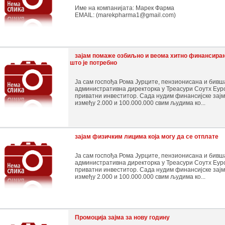
Име на компанијата: Марек Фарма
EMAIL: (marekpharma1@gmail.com)
зајам помаже озбиљно и веома хитно финансира
што је потребно
Ја сам госпођа Рома Јурците, пензионисана и бивш
административна директорка у Треасури Соутх Еур
приватни инвеститор. Сада нудим финансијске зај
између 2.000 и 100.000.000 свим људима ко...
зајам физичким лицима која могу да се отплате
Ја сам госпођа Рома Јурците, пензионисана и бивш
административна директорка у Треасури Соутх Еур
приватни инвеститор. Сада нудим финансијске зај
између 2.000 и 100.000.000 свим људима ко...
Промоција зајма за нову годину