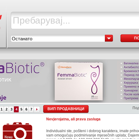
Останато
П
Под
ВИП ПРОДАВНИЦИ
1
2
3
4
5
6
7
Nevjerojatna, ali prava zasluga
Individualni ste, pošteni i dobrog karaktera, imate priho
vam omogućuju podmirivanje mjesečnih uplata; Daje