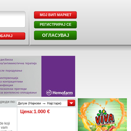
МОЈ ВИП МАРКЕТ
РЕГИСТРИРАЈ СЕ
ОГЛАСУВАЈ
ОБАРАЈ
реди по:
→
Датум (Најнови
Најстари)
Цена:1.000 €
de koji
m vam