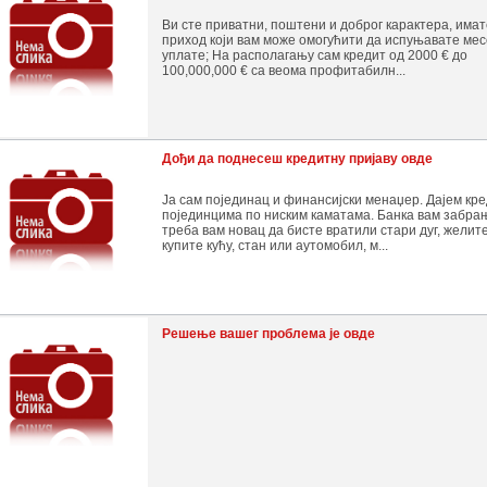
Ви сте приватни, поштени и доброг карактера, имат
приход који вам може омогућити да испуњавате ме
уплате; На располагању сам кредит од 2000 € до
100,000,000 € са веома профитабилн...
Дођи да поднесеш кредитну пријаву овде
Ја сам појединац и финансијски менаџер. Дајем кр
појединцима по ниским каматама. Банка вам забрањ
треба вам новац да бисте вратили стари дуг, желит
купите кућу, стан или аутомобил, м...
Решење вашег проблема је овде