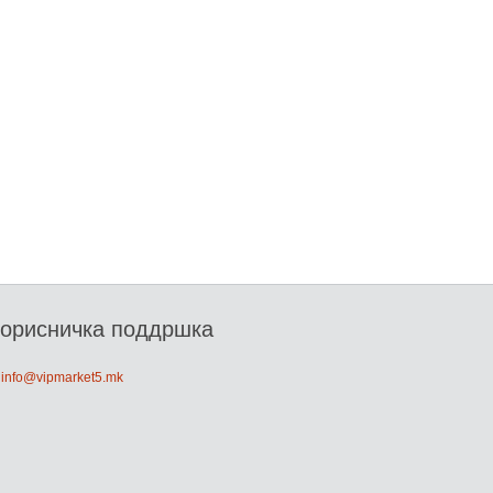
орисничка поддршка
: info@vipmarket5.mk