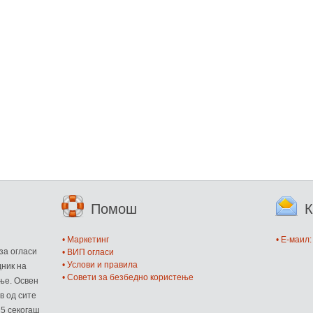
Помош
К
и
• Маркетинг
• E-маил
за огласи
• ВИП огласи
• Услови и правила
дник на
• Совети за безбедно користење
ње. Освен
в од сите
 5 секогаш