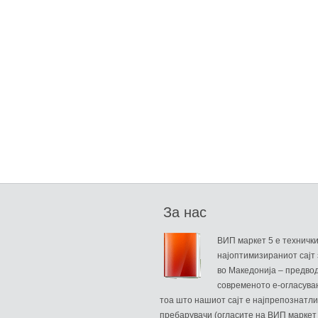
За нас
ВИП маркет 5 е техничк
најоптимизираниот сајт 
во Македонија – предво
современото е-огласува
тоа што нашиот сајт е најпрепознатли
пребарувачи (огласите на ВИП маркет