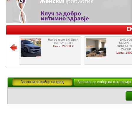
Е
Range rover 3.0 Sport
DVOSO
HSE FACELIFT
KOMPLE
Цена: 20000 €
OPREMEN
ZAKUP I
Цена: 180
Започни со избор на град
Започни со избор на категорија