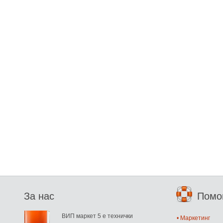
За нас
Пом
ВИП маркет 5 е технички
• Маркетинг