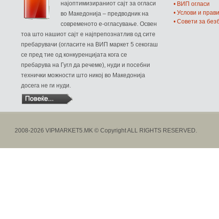
најоптимизираниот сајт за огласи
• ВИП огласи
• Услови и прав
во Македонија – предводник на
• Совети за бе
современото е-огласување. Освен
тоа што нашиот сајт е најпрепознатлив од сите
пребарувачи (огласите на ВИП маркет 5 секогаш
се пред тие од конкуренцијата кога се
пребарува на Гугл да речеме), нуди и посебни
технички можности што никој во Македонија
досега не ги нуди.
2008-2026 VIPMARKET5.MK © Copyright ALL RIGHTS RESERVED.