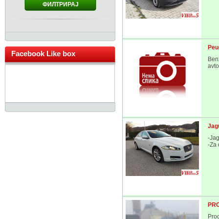
ФИЛТРИРАЈ
Peu
Facebook Like box
Benz
avto
Jag
-Ja
-Za 
PRO
Pro