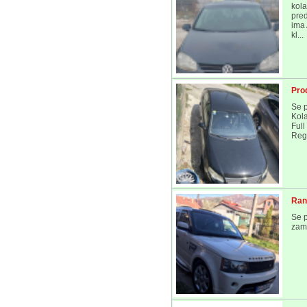
kola
pred
ima 
kl...
Pro
Se p
Kola
Full
Regi
Ran
Se p
zame