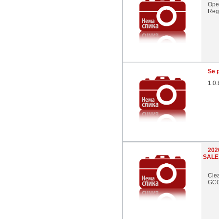
Opel
Regi
Se 
1.0.
202
SALE
Cle
GCC