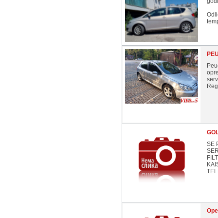
god
Odli
temp
PEU
Peu
opr
serv
Regi
GOL
SE 
SER
FIL
KAI
TELE
Ope