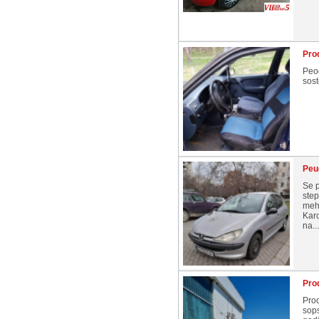
Pro
Peod
sost
Peu
Se p
ste
meh
Karo
na...
Pro
Prod
sops