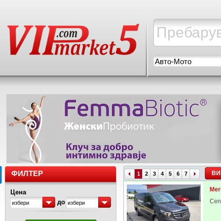
Авто-Мото
ФИЛТЕР
ВИ
1
2
3
4
5
6
7
Mer
Цена
Cen
до
избери
избери