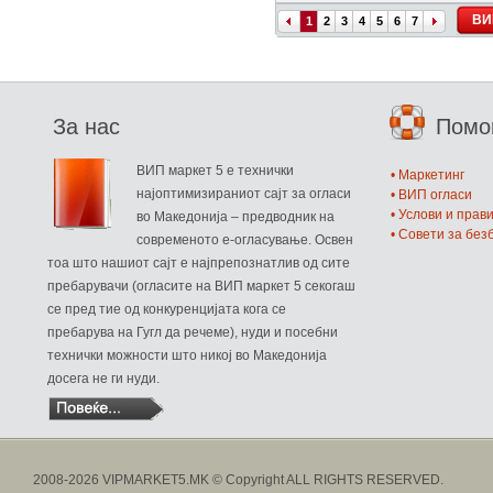
ВИ
1
2
3
4
5
6
7
За нас
Пом
ВИП маркет 5 е технички
• Маркетинг
најоптимизираниот сајт за огласи
• ВИП огласи
• Услови и прав
во Македонија – предводник на
• Совети за бе
современото е-огласување. Освен
тоа што нашиот сајт е најпрепознатлив од сите
пребарувачи (огласите на ВИП маркет 5 секогаш
се пред тие од конкуренцијата кога се
пребарува на Гугл да речеме), нуди и посебни
технички можности што никој во Македонија
досега не ги нуди.
2008-2026 VIPMARKET5.MK © Copyright ALL RIGHTS RESERVED.