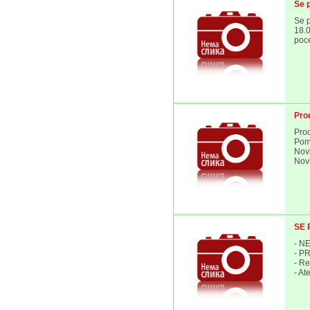
Se 
Se p
18.0
poce
Pro
Pro
Pom
Nov
Nov
SE 
- N
- P
- Re
- At