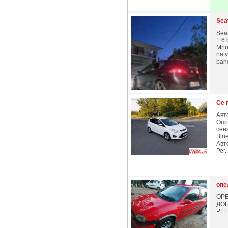
Sea
Sea
1.6 
Mnog
na v
band
Се 
Авт
Опр
сен
Blue
Авт
Рег..
опе
OPE
ДОБ
РЕ