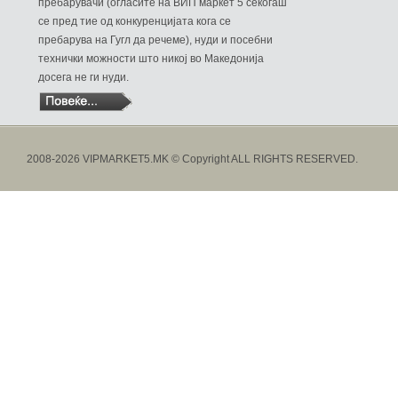
пребарувачи (огласите на ВИП маркет 5 секогаш
се пред тие од конкуренцијата кога се
пребарува на Гугл да речеме), нуди и посебни
технички можности што никој во Македонија
досега не ги нуди.
2008-2026 VIPMARKET5.MK © Copyright ALL RIGHTS RESERVED.