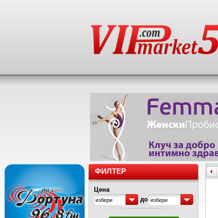
ФИЛТЕР
Цена
до
избери
избери