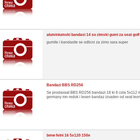
aluminiumski bandasi 14 so zimski gumi za seat golf .
gumite i bandasite se odlicni za zimo sara super
Bandazi BBS RD256
Se prodavaat BBS RD256 bandazi 18 ki 8 cola 5x112 
germany mn redok i lesen bandaz izvaden od seat leo
bmw felni 16 5x120 150e