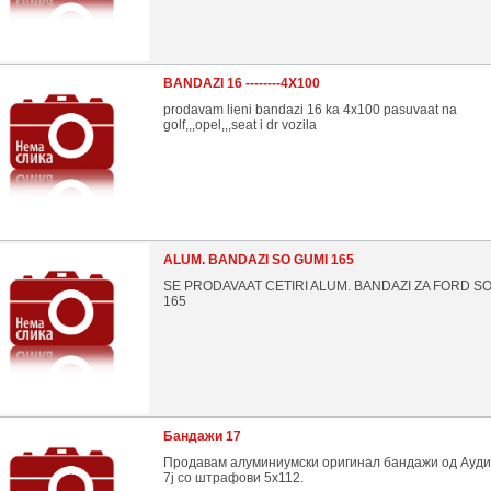
BANDAZI 16 --------4X100
prodavam lieni bandazi 16 ka 4x100 pasuvaat na
golf,,,opel,,,seat i dr vozila
ALUM. BANDAZI SO GUMI 165
SE PRODAVAAT CETIRI ALUM. BANDAZI ZA FORD S
165
Бандажи 17
Продавам алуминиумски оригинал бандажи од Ауди,
7ј со штрафови 5х112.