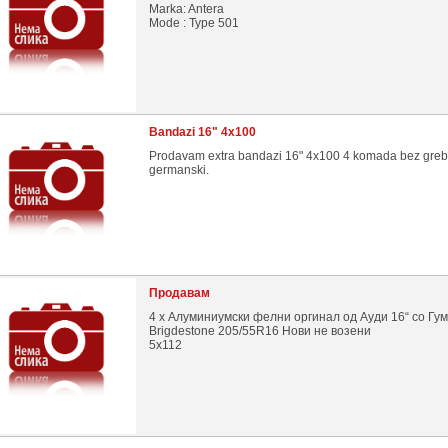
Marka: Antera
Mode : Type 501
Bandazi 16" 4x100
Prodavam extra bandazi 16" 4x100 4 komada bez greb
germanski.
Продавам
4 х Алуминиумски фелни оргинал од Ауди 16“ со Гу
Brigdestone 205/55R16 Нови не возени
5х112