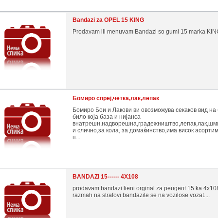
Bandazi za OPEL 15 KING
Prodavam ili menuvam Bandazi so gumi 15 marka KIN
Бомиро спреј,четка,лак,лепак
Бомиро Бои и Лакови ви овозможува секаков вид на 
било која база и нијанса
внатрешн,надворешна,градежништво,лепак,лак,шм
и слично,за кола, за домаќинство,има висок асорти
п...
BANDAZI 15------ 4X108
prodavam bandazi lieni orginal za peugeot 15 ka 4x10
razmah na strafovi bandazite se na vozilose vozat....