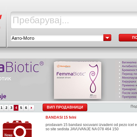
Авто-Мото
П
Под
ВИП ПРОДАВНИЦИ
1
2
3
4
5
6
BANDASI 15 felni
prodavam 15 bandasi socuvani izvadeni od pezo icel e
so site sedista JAVUVANJE NA 078 464 150