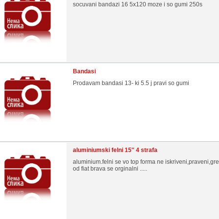
socuvani bandazi 16 5x120 moze i so gumi 250s
Bandasi
Prodavam bandasi 13- ki 5.5 j pravi so gumi
aluminiumski felni 15'' 4 strafa
aluminium.felni se vo top forma ne iskriveni,praveni,gre
od fiat brava se orginalni .....