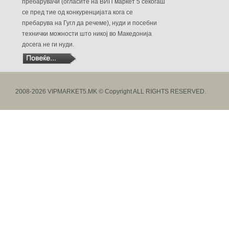
пребарувачи (огласите на ВИП маркет 5 секогаш
се пред тие од конкуренцијата кога се
пребарува на Гугл да речеме), нуди и посебни
технички можности што никој во Македонија
досега не ги нуди.
2008-2026 VIPMARKET5.MK © Copyright ALL RIGHTS RESERVED.