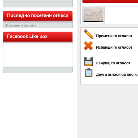
Последно посетени огласи
Испразни ја листата
Facebook Like box
Промени го огласот
Избриши го огласот
Зачувај го огласот
Други огласи од овој 