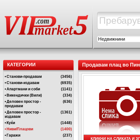
Недвижнини
КАТЕГОРИИ
Продавам плац во Пин
•
Станови-продавам
(3456)
•
Станови-издавам
(6935)
•
Апартмани и соби
(1141)
•
Викендички (Вили)
(334)
•
Деловен простор -
(636)
продавам
•
Деловен простор -
(1361)
издавам
•
Куќи
(1448)
•
Ниви/Плацови
(1400)
•
Гаражи
(237)
КЛИКНИ НА СЛИКАТА И 