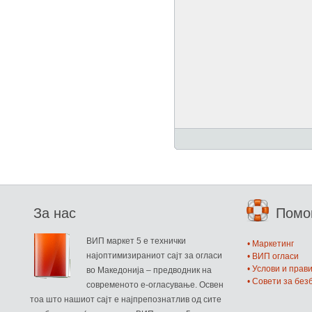
За нас
Пом
ВИП маркет 5 е технички
• Маркетинг
најоптимизираниот сајт за огласи
• ВИП огласи
• Услови и прав
во Македонија – предводник на
• Совети за бе
современото е-огласување. Освен
тоа што нашиот сајт е најпрепознатлив од сите