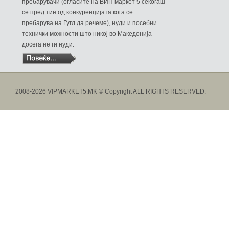
пребарувачи (огласите на ВИП маркет 5 секогаш
се пред тие од конкуренцијата кога се
пребарува на Гугл да речеме), нуди и посебни
технички можности што никој во Македонија
досега не ги нуди.
2008-2026 VIPMARKET5.MK © Copyright ALL RIGHTS RESERVED.