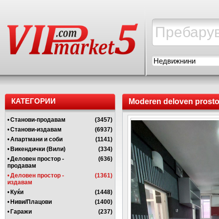
Недвижнини
КАТЕГОРИИ
Moderen deloven prostor
•
Станови-продавам
(3457)
•
Станови-издавам
(6937)
•
Апартмани и соби
(1141)
•
Викендички (Вили)
(334)
•
Деловен простор -
(636)
продавам
•
Деловен простор -
(1361)
издавам
•
Куќи
(1448)
•
Ниви/Плацови
(1400)
•
Гаражи
(237)