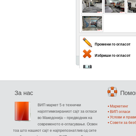
Промени го огласот
Избриши го огласот
Зачувај го огласот
Други огласи од овој 
За нас
Пом
ВИП маркет 5 е технички
• Маркетинг
најоптимизираниот сајт за огласи
• ВИП огласи
• Услови и прав
во Македонија – предводник на
• Совети за бе
современото е-огласување. Освен
тоа што нашиот сајт е најпрепознатлив од сите