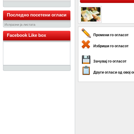
Последно посетени огласи
Испразни ја листата
Facebook Like box
Промени го огласот
Избриши го огласот
Зачувај го огласот
Други огласи од овој 