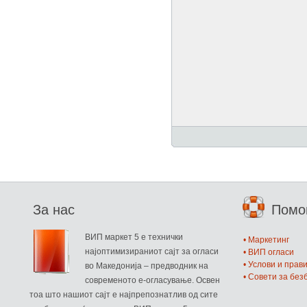
За нас
Пом
ВИП маркет 5 е технички
• Маркетинг
најоптимизираниот сајт за огласи
• ВИП огласи
• Услови и прав
во Македонија – предводник на
• Совети за бе
современото е-огласување. Освен
тоа што нашиот сајт е најпрепознатлив од сите