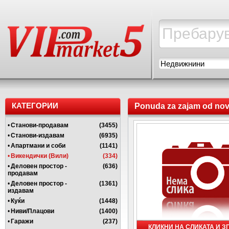
Недвижнини
КАТЕГОРИИ
Ponuda za zajam od no
•
Станови-продавам
(3455)
•
Станови-издавам
(6935)
•
Апартмани и соби
(1141)
•
Викендички (Вили)
(334)
•
Деловен простор -
(636)
продавам
•
Деловен простор -
(1361)
издавам
•
Куќи
(1448)
•
Ниви/Плацови
(1400)
•
Гаражи
(237)
КЛИКНИ НА СЛИКАТА И 