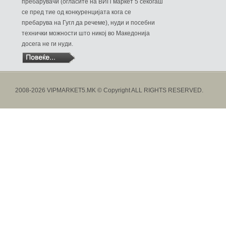
пребарувачи (огласите на ВИП маркет 5 секогаш
се пред тие од конкуренцијата кога се
пребарува на Гугл да речеме), нуди и посебни
технички можности што никој во Македонија
досега не ги нуди.
2008-2026 VIPMARKET5.MK © Copyright ALL RIGHTS RESERVED.