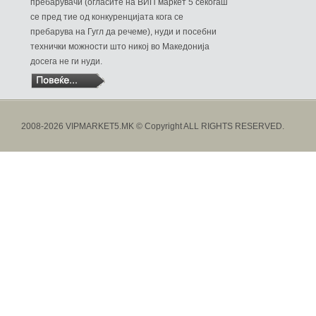
пребарувачи (огласите на ВИП маркет 5 секогаш
се пред тие од конкуренцијата кога се
пребарува на Гугл да речеме), нуди и посебни
технички можности што никој во Македонија
досега не ги нуди.
2008-2026 VIPMARKET5.MK © Copyright ALL RIGHTS RESERVED.