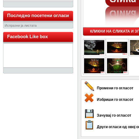
Последно посетени огласи
Испразни ја листата
КЛИКНИ НА СЛИКАТА И 
Facebook Like box
Промени го огласот
Избриши го огласот
Зачувај го огласот
Други огласи од овој 