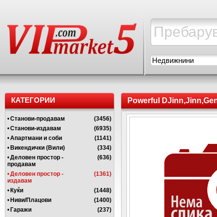
Недвижнини
КАТЕГОРИИ
Powerful DJinn,Jinn,Gen
jackpot,protection in 
•
Станови-продавам
(3456)
•
Станови-издавам
(6935)
•
Апартмани и соби
(1141)
•
Викендички (Вили)
(334)
•
Деловен простор -
(636)
продавам
•
Деловен простор -
(1361)
издавам
•
Куќи
(1448)
•
Ниви/Плацови
(1400)
•
Гаражи
(237)