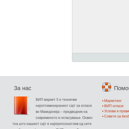
За нас
Пом
ВИП маркет 5 е технички
• Маркетинг
најоптимизираниот сајт за огласи
• ВИП огласи
• Услови и прав
во Македонија – предводник на
• Совети за бе
современото е-огласување. Освен
тоа што нашиот сајт е најпрепознатлив од сите