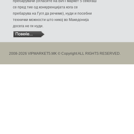
пребарувачи (огласите на ВИП маркет 5 секогаш
се пред тие од конкуренцијата кога се
пребарува на Гугл да речеме), нуди и посебни
технички можности што никој во Македонија
досега не ги нуди.
2008-2026 VIPMARKET5.MK © Copyright ALL RIGHTS RESERVED.