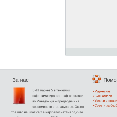
За нас
Пом
ВИП маркет 5 е технички
• Маркетинг
најоптимизираниот сајт за огласи
• ВИП огласи
• Услови и прав
во Македонија – предводник на
• Совети за бе
современото е-огласување. Освен
тоа што нашиот сајт е најпрепознатлив од сите