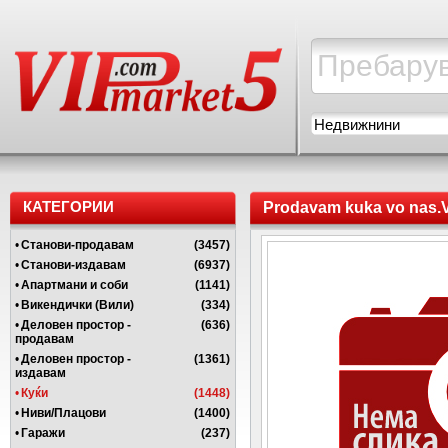
Недвижнини
КАТЕГОРИИ
Prodavam kuka vo nas.V
•
Станови-продавам
(3457)
•
Станови-издавам
(6937)
•
Апартмани и соби
(1141)
•
Викендички (Вили)
(334)
•
Деловен простор -
(636)
продавам
•
Деловен простор -
(1361)
издавам
•
Куќи
(1448)
•
Ниви/Плацови
(1400)
•
Гаражи
(237)