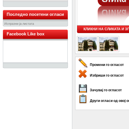
Последно посетени огласи
Испразни ја листата
КЛИКНИ НА СЛИКАТА И 
Facebook Like box
Промени го огласот
Избриши го огласот
Зачувај го огласот
Други огласи од овој 