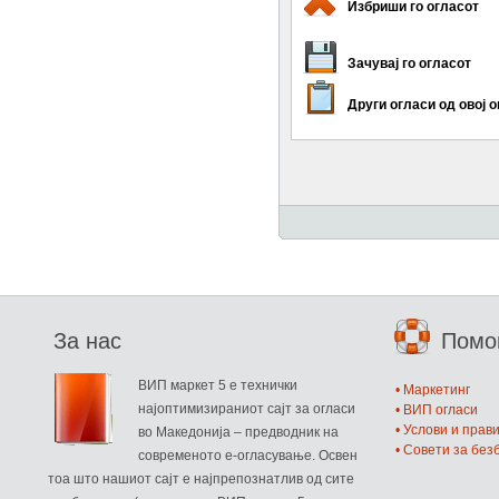
Избриши го огласот
Зачувај го огласот
Други огласи од овој 
За нас
Пом
ВИП маркет 5 е технички
• Маркетинг
најоптимизираниот сајт за огласи
• ВИП огласи
• Услови и прав
во Македонија – предводник на
• Совети за бе
современото е-огласување. Освен
тоа што нашиот сајт е најпрепознатлив од сите