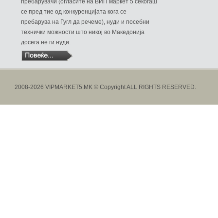
пребарувачи (огласите на ВИП маркет 5 секогаш
се пред тие од конкуренцијата кога се
пребарува на Гугл да речеме), нуди и посебни
технички можности што никој во Македонија
досега не ги нуди.
2008-2026 VIPMARKET5.MK © Copyright ALL RIGHTS RESERVED.