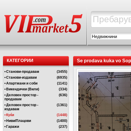
Недвижнини
КАТЕГОРИИ
Se prodava kuka vo Sop
•
Станови-продавам
(3455)
•
Станови-издавам
(6935)
•
Апартмани и соби
(1141)
•
Викендички (Вили)
(334)
•
Деловен простор -
(636)
продавам
•
Деловен простор -
(1361)
издавам
•
Куќи
(1448)
•
Ниви/Плацови
(1400)
•
Гаражи
(237)