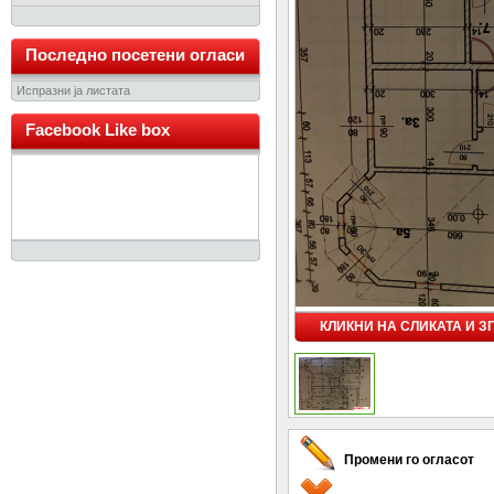
Последно посетени огласи
Испразни ја листата
Facebook Like box
КЛИКНИ НА СЛИКАТА И 
Промени го огласот