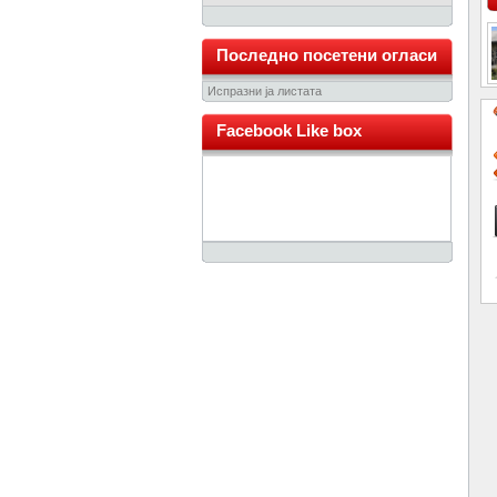
Последно посетени огласи
Испразни ја листата
Facebook Like box