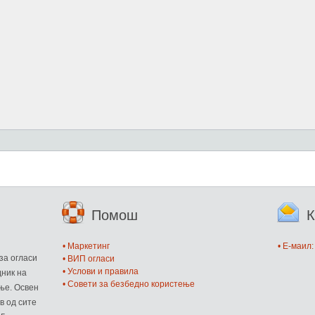
Помош
К
и
• Маркетинг
• E-маил
за огласи
• ВИП огласи
• Услови и правила
дник на
• Совети за безбедно користење
ње. Освен
в од сите