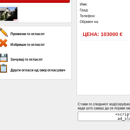
Име:
Град:
Телефон:
Објавен на:
ЦЕНА: 103000 €
Промени го огласот
Избриши го огласот
Зачувај го огласот
Други огласи од овој огласувач
Стави го следниот код(copy/past
каде што сакаш да се појави ово