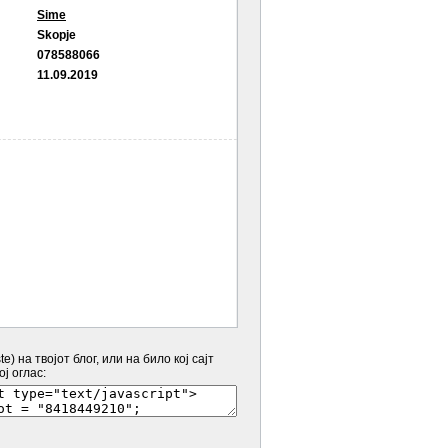
Sime
Skopje
078588066
11.09.2019
e) на твојот блог, или на било кој сајт
ј оглас: