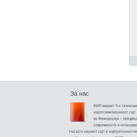
За нас
ВИП маркет 5 е техничк
најоптимизираниот сајт 
во Македонија – предво
современото е-огласува
тоа што нашиот сајт е најпрепознатли