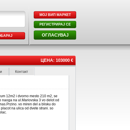
МОЈ ВИП МАРКЕТ
РЕГИСТРИРАЈ СЕ
ОГЛАСУВАЈ
ОБАРАЈ
ЦЕНА: 103000 €
ки
Контакт
rum 12m2 i dvorno mesto 210 m2, se
 naoga na ul.Mariovska 3 vo delot od
as.Przino. vo miren del a blisku do
placot na ulica od dvete strani. so
plac.