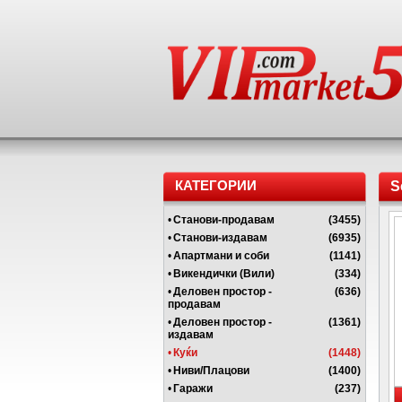
КАТЕГОРИИ
S
•
Станови-продавам
(3455)
•
Станови-издавам
(6935)
•
Апартмани и соби
(1141)
•
Викендички (Вили)
(334)
•
Деловен простор -
(636)
продавам
•
Деловен простор -
(1361)
издавам
•
Куќи
(1448)
•
Ниви/Плацови
(1400)
•
Гаражи
(237)