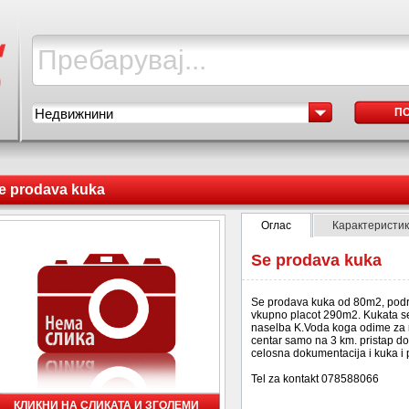
Недвижнини
П
e prodava kuka
Оглас
Карактеристи
Se prodava kuka
Se prodava kuka od 80m2, pod
vkupno placot 290m2. Kukata se
naselba K.Voda koga odime za n
centar samo na 3 km. pristap do 
celosna dokumentacija i kuka i 
Tel za kontakt 078588066
КЛИКНИ НА СЛИКАТА И ЗГОЛЕМИ