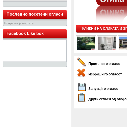
Последно посетени огласи
Испразни ја листата
КЛИКНИ НА СЛИКАТА И 
Facebook Like box
Промени го огласот
Избриши го огласот
Зачувај го огласот
Други огласи од овој 