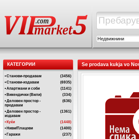
Недвижнини
КАТЕГОРИИ
Se prodava kukja vo Nova
•
Станови-продавам
(3456)
•
Станови-издавам
(6935)
•
Апартмани и соби
(1141)
•
Викендички (Вили)
(334)
•
Деловен простор -
(636)
продавам
•
Деловен простор -
(1361)
издавам
•
Куќи
(1448)
•
Ниви/Плацови
(1400)
•
Гаражи
(237)