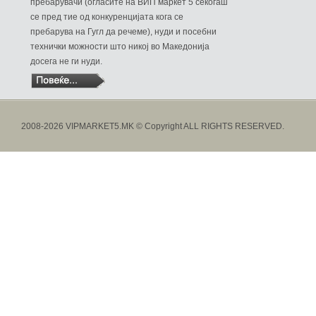
пребарувачи (огласите на ВИП маркет 5 секогаш
се пред тие од конкуренцијата кога се
пребарува на Гугл да речеме), нуди и посебни
технички можности што никој во Македонија
досега не ги нуди.
2008-2026 VIPMARKET5.MK © Copyright ALL RIGHTS RESERVED.