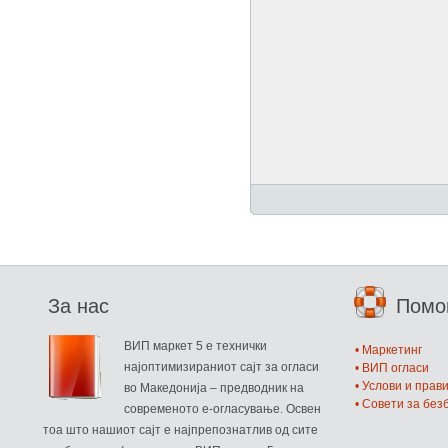
За нас
Пом
ВИП маркет 5 е технички
• Маркетинг
најоптимизираниот сајт за огласи
• ВИП огласи
• Услови и прав
во Македонија – предводник на
• Совети за бе
современото е-огласување. Освен
тоа што нашиот сајт е најпрепознатлив од сите