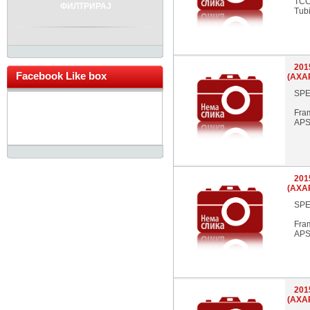
TC
ФИЛТРИРАЈ
Tub
201
Facebook Like box
(AXA
SPE
Fra
APS
201
(AXA
SPE
Fra
APS
201
(AXA