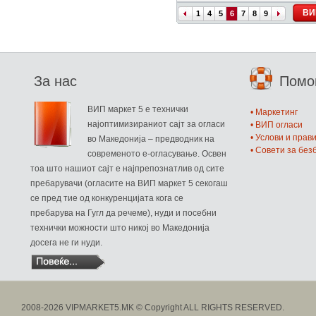
ВИ
1
4
5
6
7
8
9
За нас
Пом
ВИП маркет 5 е технички
• Маркетинг
најоптимизираниот сајт за огласи
• ВИП огласи
• Услови и прав
во Македонија – предводник на
• Совети за бе
современото е-огласување. Освен
тоа што нашиот сајт е најпрепознатлив од сите
пребарувачи (огласите на ВИП маркет 5 секогаш
се пред тие од конкуренцијата кога се
пребарува на Гугл да речеме), нуди и посебни
технички можности што никој во Македонија
досега не ги нуди.
2008-2026 VIPMARKET5.MK © Copyright ALL RIGHTS RESERVED.