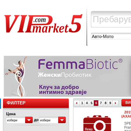
Авто-Мото
ФИЛТЕР
ВИ
1
4
5
6
7
8
9
201
Цена
(AXA
до
избери
избери
SPE
Fra