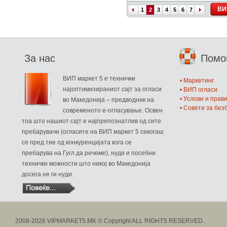
ВИ
1
2
3
4
5
6
7
За нас
Пом
ВИП маркет 5 е технички
• Маркетинг
најоптимизираниот сајт за огласи
• ВИП огласи
• Услови и прав
во Македонија – предводник на
• Совети за бе
современото е-огласување. Освен
тоа што нашиот сајт е најпрепознатлив од сите
пребарувачи (огласите на ВИП маркет 5 секогаш
се пред тие од конкуренцијата кога се
пребарува на Гугл да речеме), нуди и посебни
технички можности што никој во Македонија
досега не ги нуди.
2008-2026 VIPMARKET5.MK © Copyright ALL RIGHTS RESERVED.