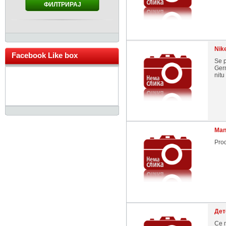
ФИЛТРИРАЈ
Nike
Facebook Like box
Se p
Germ
nitu
Mant
Prod
Дет
Се 