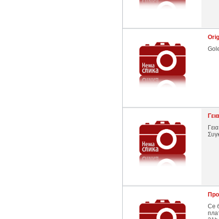
Ori
Gol
Γει
Γεια
Συγκ
Про
Се 
пла