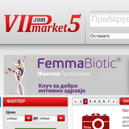
Останато
ФИЛТЕР
ВИ
1
2
3
4
5
6
7
Пат
Цена
нов
до
избери
избери
дос
мож