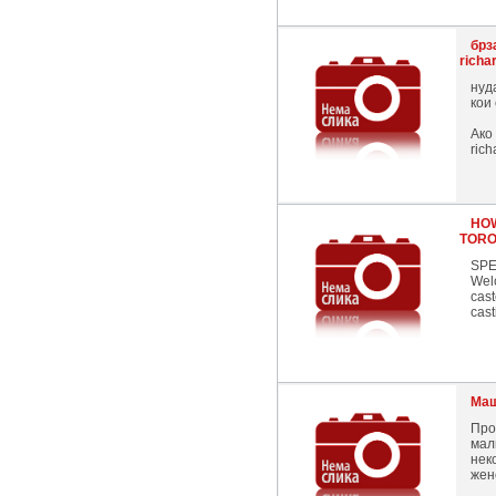
брз
richa
нуд
кои
Ако
ric
HOW
TORO
SPE
Wel
cast
cast
Маш
Про
мал
нек
жен