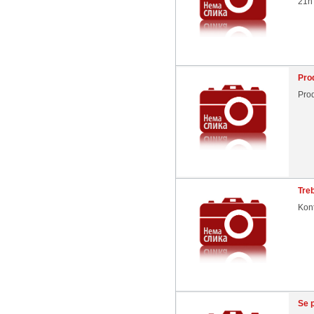
21h
Pro
Pro
Tre
Kont
Se 