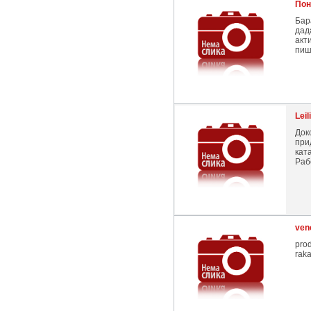
Пон
Бар
дад
акт
пиш
Lei
Док
при
кат
Раб
ven
pro
raka