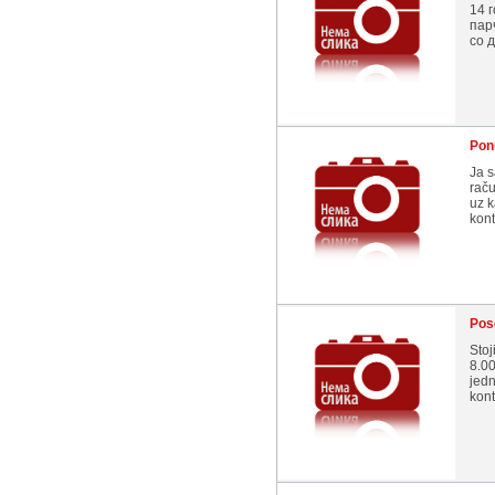
14 
пар
со д
Ponu
Ja s
rač
uz k
kont
Pos
Sto
8.00
jedn
kont