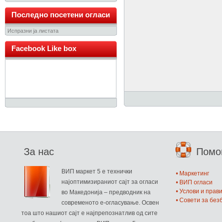
Последно посетени огласи
Испразни ја листата
Facebook Like box
За нас
Пом
ВИП маркет 5 е технички
• Маркетинг
најоптимизираниот сајт за огласи
• ВИП огласи
• Услови и прав
во Македонија – предводник на
• Совети за бе
современото е-огласување. Освен
тоа што нашиот сајт е најпрепознатлив од сите