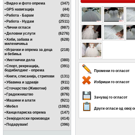
•
Видео и фото опрема
(347)
•
GPS навигација
(44)
•
Работа - Барам
(821)
•
Работа - Нудам
(2511)
•
Лични огласи
(987)
•
Деловни услуги
(6276)
•
Хоби, забава и
(628)
миленичиња
•
Играчки и опрема за деца
(218)
и бебиња
•
Уметнички дела
(380)
•
Спорт, рекреација,
(391)
бодибилдинг - опрема
Промени го огласот
•
Книги, списанија, стрипови
(131)
Избриши го огласот
•
Убавина и здравје
(911)
•
Сточарство (Животни)
(249)
•
Градежништво
(876)
Зачувај го огласот
•
Машини и алати
(921)
•
Мебел
(1082)
Други огласи од овој 
•
Канцелариска опрема
(147)
•
Земјоделски производи
(414)
•
Подарувам!
(396)