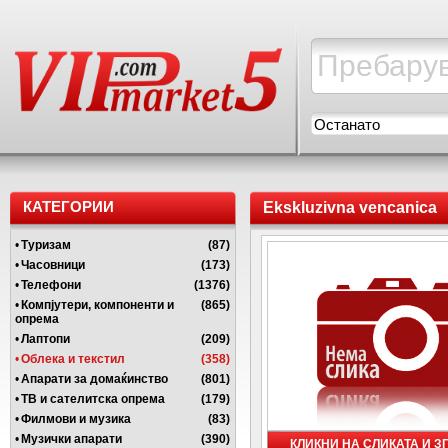
Останато
КАТЕГОРИИ
Ekskluzivna vencanica
•
Туризам
(87)
•
Часовници
(173)
•
Телефони
(1376)
•
Компјутери, компоненти и
(865)
опрема
•
Лаптопи
(209)
•
Облека и текстил
(358)
•
Апарати за домаќинство
(801)
•
ТВ и сателитска опрема
(179)
•
Филмови и музика
(83)
•
Музички апарати
(390)
КЛИКНИ НА СЛИКАТА И 