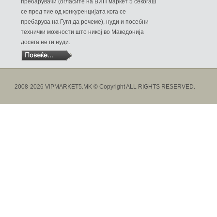
пребарувачи (огласите на ВИП маркет 5 секогаш
се пред тие од конкуренцијата кога се
пребарува на Гугл да речеме), нуди и посебни
технички можности што никој во Македонија
досега не ги нуди.
2008-2026 VIPMARKET5.MK © Copyright ALL RIGHTS RESERVED.