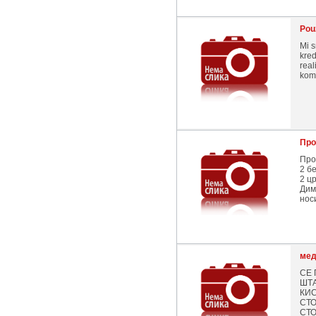
Pou
Mi s
kred
real
kome
Про
Про
2 б
2 ц
Дим
нос
мед
СЕ 
ШТА
КИС
СТО
СТО