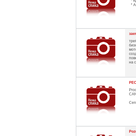
* К
* А
зае
тре
биз
мот
соз
пов
на 
PEC
Prod
CAN
Cen
Poz