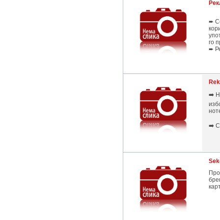
Рек
➨ С
кор
упо
го 
➨ Р
Rek
➡️ 
изб
ноте
➡️ 
Sek
Про
бре
кар