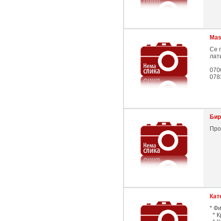
Mas
Се 
лат
070
078
Бир
Про
Кат
* Ф
* К