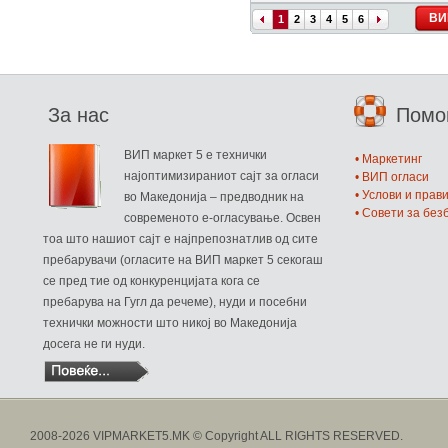
ВИ
1
2
3
4
5
6
За нас
Пом
ВИП маркет 5 е технички
• Маркетинг
најоптимизираниот сајт за огласи
• ВИП огласи
• Услови и прав
во Македонија – предводник на
• Совети за бе
современото е-огласување. Освен
тоа што нашиот сајт е најпрепознатлив од сите
пребарувачи (огласите на ВИП маркет 5 секогаш
се пред тие од конкуренцијата кога се
пребарува на Гугл да речеме), нуди и посебни
технички можности што никој во Македонија
досега не ги нуди.
2008-2026 VIPMARKET5.MK © Copyright ALL RIGHTS RESERVED.