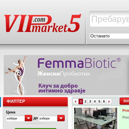
Останато
ФИЛТЕР
ВИ
1
2
3
4
5
6
Pro
Цена
Pro
до
избери
избери