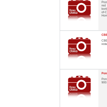
Pozd
red
borb
of-C
Home
СВ
СВЕ
нов
Pon
Pon
900.