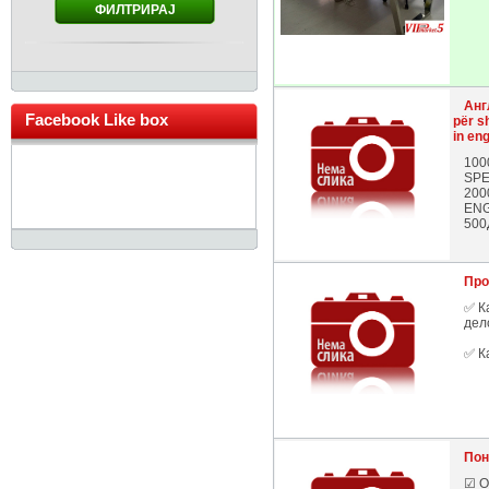
ФИЛТРИРАЈ
Анг
Facebook Like box
për s
in en
100
SPE
200
ENG
500
Про
✅ К
дел
✅ К
Пон
☑ О