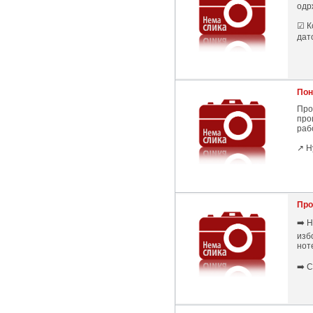
одр
☑ К
дато
Пон
Про
про
раб
↗️ 
Про
➡️ 
изб
ноте
➡️ 