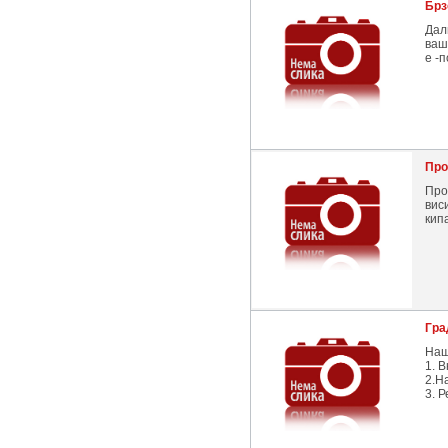
Брз
Дал
ваш
е -
Про
Про
вис
кип
Гра
Наш
1. 
2.Н
3. 