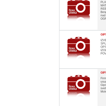
PLA
MAT
REB
Besp
nad
OGR
GIP
IZV
SPU
OPS
IZO
POV
GIP
Firm
usu
Gips
svet
Mole