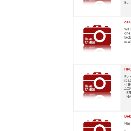
Ве..
calu
We h
one 
fact
is al
ПР
КВ 
гра
- П
ДОК
- Е
- НА
Bek
Naj 