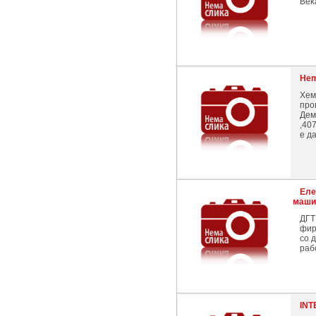
Beka
Hem
Хем
про
Дем
,40
е да
Еле
маши
ДГТ
фир
со 
раб
INT