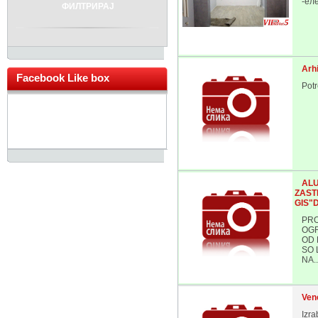
-ел
ФИЛТРИРАЈ
Arhi
Facebook Like box
Potr
ALU
ZASTI
GIS"
PRO
OGR
OD 
SO 
NA..
Vene
Izra