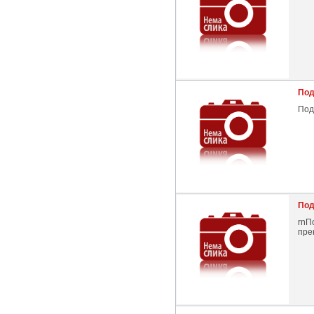
Под
Под
Под
rnП
пре