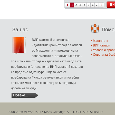
ВИ
1
2
3
4
5
6
7
За нас
Пом
ВИП маркет 5 е технички
• Маркетинг
најоптимизираниот сајт за огласи
• ВИП огласи
• Услови и прав
во Македонија – предводник на
• Совети за бе
современото е-огласување. Освен
тоа што нашиот сајт е најпрепознатлив од сите
пребарувачи (огласите на ВИП маркет 5 секогаш
се пред тие од конкуренцијата кога се
пребарува на Гугл да речеме), нуди и посебни
технички можности што никој во Македонија
досега не ги нуди.
2008-2026 VIPMARKET5.MK © Copyright ALL RIGHTS RESERVED.