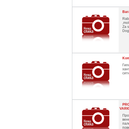
Bar
Rabo
,mol
Za s
Dogo
Kom
Гип
хан
сит
PRO
VARI
Про
вен
пал
пове