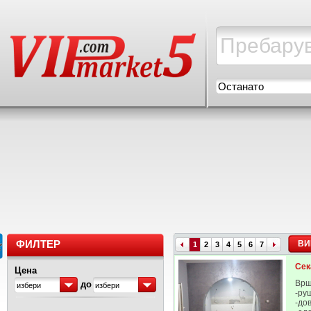
Останато
ФИЛТЕР
ВИ
1
2
3
4
5
6
7
Сек
Цена
Врш
до
избери
избери
-ру
-до