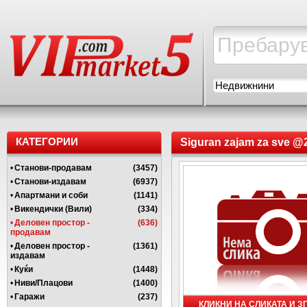
Недвижнини
КАТЕГОРИИ
Siguran zajam za sve @
•
Станови-продавам
(3457)
•
Станови-издавам
(6937)
•
Апартмани и соби
(1141)
•
Викендички (Вили)
(334)
•
Деловен простор -
(636)
продавам
•
Деловен простор -
(1361)
издавам
•
Куќи
(1448)
•
Ниви/Плацови
(1400)
•
Гаражи
(237)
КЛИКНИ НА СЛИКАТА И 