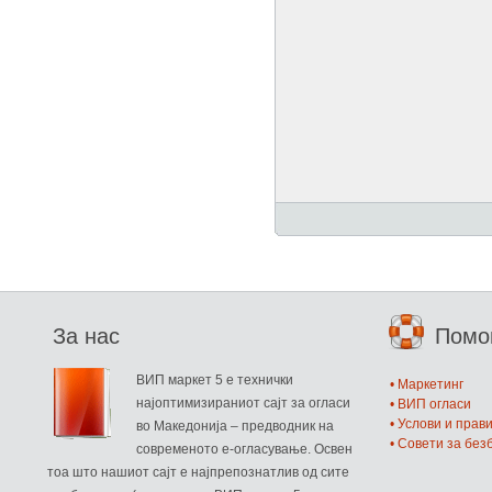
За нас
Пом
ВИП маркет 5 е технички
• Маркетинг
најоптимизираниот сајт за огласи
• ВИП огласи
• Услови и прав
во Македонија – предводник на
• Совети за бе
современото е-огласување. Освен
тоа што нашиот сајт е најпрепознатлив од сите