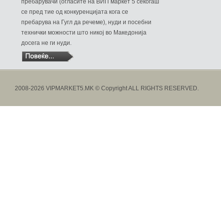
пребарувачи (огласите на ВИП маркет 5 секогаш
се пред тие од конкуренцијата кога се
пребарува на Гугл да речеме), нуди и посебни
технички можности што никој во Македонија
досега не ги нуди.
2008-2026 VIPMARKET5.MK © Copyright ALL RIGHTS RESERVED.