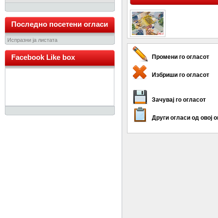
Последно посетени огласи
Испразни ја листата
Facebook Like box
Промени го огласот
Избриши го огласот
Зачувај го огласот
Други огласи од овој 