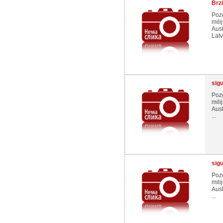
Brz
Pozd
mili
Aust
Latvi
sig
Pozd
mili
Aust
...
sig
Pozd
mili
Aust
...