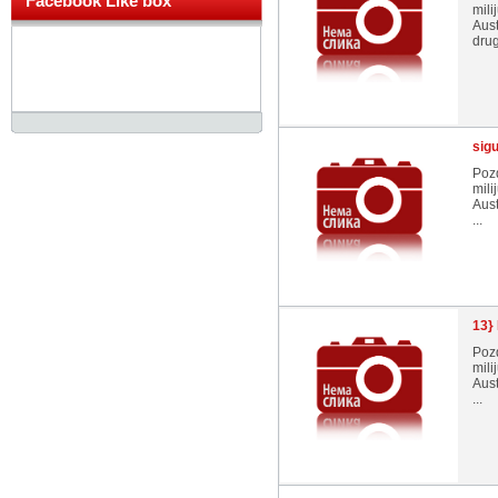
Facebook Like box
mili
Aust
drug
sig
Pozd
mili
Aust
...
13}
Pozd
mili
Aust
...