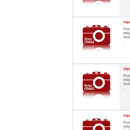
sig
Pozd
mili
Aust
...
sig
Pozd
mili
Aust
...
sig
Pozd
mili