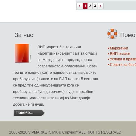
1
2
3
За нас
Пом
ВИП маркет 5 е технички
• Маркетинг
најоптимизираниот сајт за огласи
• ВИП огласи
• Услови и прав
во Македонија – предводник на
• Совети за бе
современото е-огласување. Освен
тоа што нашиот сајт е најпрепознатлив од сите
пребарувачи (огласите на ВИП маркет 5 секогаш
се пред тие од конкуренцијата кога се
пребарува на Гугл да речеме), нуди и посебни
технички можности што никој во Македонија
досега не ги нуди.
2008-2026 VIPMARKET5.MK © Copyright ALL RIGHTS RESERVED.