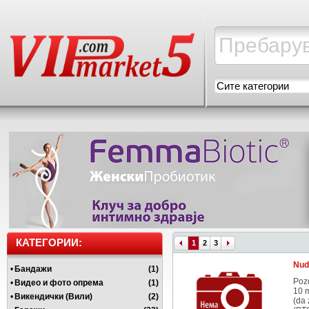
Сите категории
КАТЕГОРИИ:
1
2
3
Nud
•
Бандажи
(1)
Pozd
•
Видео и фото опрема
(1)
10 m
•
Викендички (Вили)
(2)
(da 