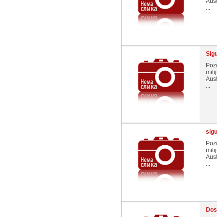
Aust
...
Sig
Pozd
mili
Aust
...
sig
Pozd
mili
Aust
...
Dos