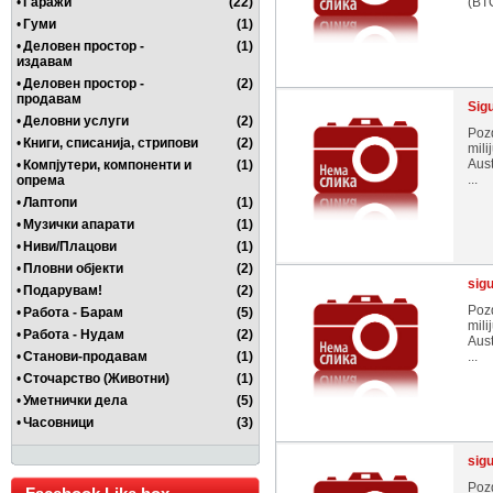
•
Гаражи
(22)
(BTC
•
Гуми
(1)
•
Деловен простор -
(1)
издавам
•
Деловен простор -
(2)
продавам
Sig
•
Деловни услуги
(2)
Pozd
•
Книги, списанија, стрипови
(2)
mili
Aust
•
Компјутери, компоненти и
(1)
...
опрема
•
Лаптопи
(1)
•
Музички апарати
(1)
•
Ниви/Плацови
(1)
•
Пловни објекти
(2)
sig
•
Подарувам!
(2)
Pozd
•
Работа - Барам
(5)
mili
•
Работа - Нудам
(2)
Aust
•
Станови-продавам
(1)
...
•
Сточарство (Животни)
(1)
•
Уметнички дела
(5)
•
Часовници
(3)
sig
Pozd