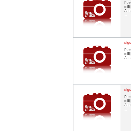
Pozd
mili
Aust
...
sig
Pozd
mili
Aust
...
sig
Pozd
mili
Aust
...