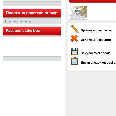
Последно посетени огласи
Испразни ја листата
Facebook Like box
Промени го огласот
Избриши го огласот
Зачувај го огласот
Други огласи од овој 