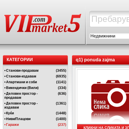
Недвижнини
КАТЕГОРИИ
q1} ponuda zajma
•
Станови-продавам
(3455)
•
Станови-издавам
(6935)
•
Апартмани и соби
(1141)
•
Викендички (Вили)
(334)
•
Деловен простор -
(636)
продавам
•
Деловен простор -
(1361)
издавам
•
Куќи
(1448)
•
Ниви/Плацови
(1400)
•
Гаражи
(237)
КЛИКНИ НА СЛИКАТА И 