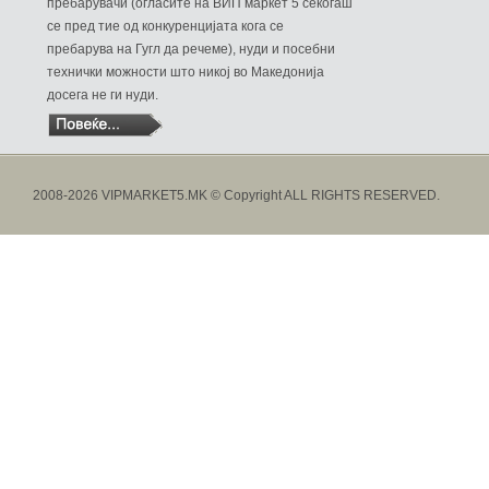
пребарувачи (огласите на ВИП маркет 5 секогаш
се пред тие од конкуренцијата кога се
пребарува на Гугл да речеме), нуди и посебни
технички можности што никој во Македонија
досега не ги нуди.
2008-2026 VIPMARKET5.MK © Copyright ALL RIGHTS RESERVED.