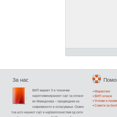
За нас
Пом
ВИП маркет 5 е технички
• Маркетинг
најоптимизираниот сајт за огласи
• ВИП огласи
• Услови и прав
во Македонија – предводник на
• Совети за бе
современото е-огласување. Освен
тоа што нашиот сајт е најпрепознатлив од сите