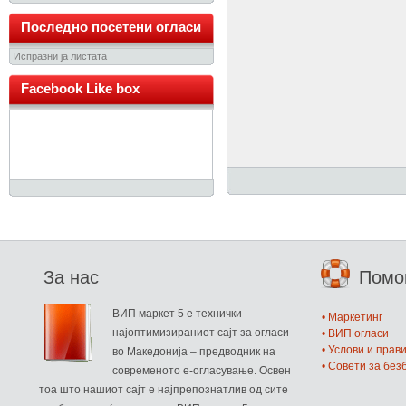
Последно посетени огласи
Испразни ја листата
Facebook Like box
За нас
Пом
ВИП маркет 5 е технички
• Маркетинг
најоптимизираниот сајт за огласи
• ВИП огласи
• Услови и прав
во Македонија – предводник на
• Совети за бе
современото е-огласување. Освен
тоа што нашиот сајт е најпрепознатлив од сите