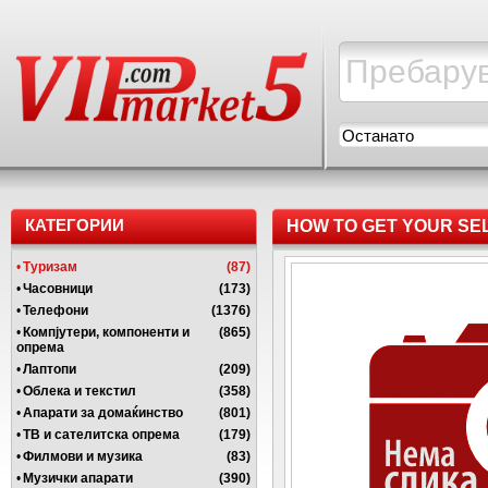
Останато
КАТЕГОРИИ
HOW TO GET YOUR SEL
MONEY(+27815693240
•
Туризам
(87)
•
Часовници
(173)
•
Телефони
(1376)
•
Компјутери, компоненти и
(865)
опрема
•
Лаптопи
(209)
•
Облека и текстил
(358)
•
Апарати за домаќинство
(801)
•
ТВ и сателитска опрема
(179)
•
Филмови и музика
(83)
•
Музички апарати
(390)