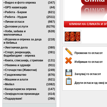
•
Видео и фото опрема
(347)
•
GPS навигација
(44)
•
Работа - Барам
(821)
•
Работа - Нудам
(2511)
•
Лични огласи
(987)
КЛИКНИ НА СЛИКАТА И 
•
Деловни услуги
(6276)
•
Хоби, забава и
(628)
миленичиња
•
Играчки и опрема за деца
(218)
и бебиња
•
Уметнички дела
(380)
•
Спорт, рекреација,
(391)
Промени го огласот
бодибилдинг - опрема
•
Книги, списанија, стрипови
(131)
Избриши го огласот
•
Убавина и здравје
(911)
•
Сточарство (Животни)
(249)
Зачувај го огласот
•
Градежништво
(876)
•
Машини и алати
(921)
Други огласи од овој 
•
Мебел
(1082)
•
Канцелариска опрема
(147)
•
Земјоделски производи
(414)
•
Подарувам!
(396)