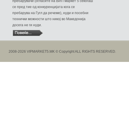
пребарувачи (огласите на ВИП маркет 5 секогаш
се пред тие од конкуренцијата кога се
пребарува на Гугл да речеме), нуди и посебни
технички можности што никој во Македонија
досега не ги нуди.
2008-2026 VIPMARKET5.MK © Copyright ALL RIGHTS RESERVED.