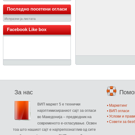
Последно посетени огласи
Испразни ја листата
Facebook Like box
За нас
Пом
ВИП маркет 5 е технички
• Маркетинг
најоптимизираниот сајт за огласи
• ВИП огласи
• Услови и прав
во Македонија – предводник на
• Совети за бе
современото е-огласување. Освен
тоа што нашиот сајт е најпрепознатлив од сите