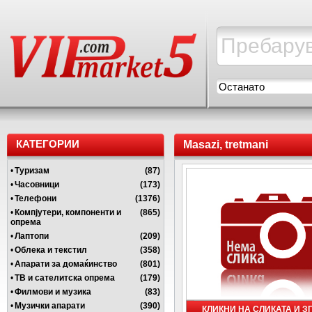
Останато
КАТЕГОРИИ
Masazi, tretmani
•
Туризам
(87)
•
Часовници
(173)
•
Телефони
(1376)
•
Компјутери, компоненти и
(865)
опрема
•
Лаптопи
(209)
•
Облека и текстил
(358)
•
Апарати за домаќинство
(801)
•
ТВ и сателитска опрема
(179)
•
Филмови и музика
(83)
•
Музички апарати
(390)
КЛИКНИ НА СЛИКАТА И 