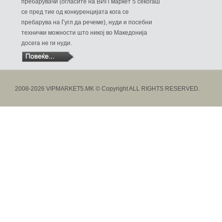
пребарувачи (огласите на ВИП маркет 5 секогаш
се пред тие од конкуренцијата кога се
пребарува на Гугл да речеме), нуди и посебни
технички можности што никој во Македонија
досега не ги нуди.
2008-2026 VIPMARKET5.MK © Copyright ALL RIGHTS RESERVED.