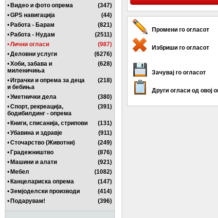
•
Видео и фото опрема
(347)
•
GPS навигација
(44)
•
Работа - Барам
(821)
Промени го огласот
•
Работа - Нудам
(2511)
•
Лични огласи
(987)
Избриши го огласот
•
Деловни услуги
(6276)
•
Хоби, забава и
(628)
миленичиња
Зачувај го огласот
•
Играчки и опрема за деца
(218)
и бебиња
Други огласи од овој 
•
Уметнички дела
(380)
•
Спорт, рекреација,
(391)
бодибилдинг - опрема
•
Книги, списанија, стрипови
(131)
•
Убавина и здравје
(911)
•
Сточарство (Животни)
(249)
•
Градежништво
(876)
•
Машини и алати
(921)
•
Мебел
(1082)
•
Канцелариска опрема
(147)
•
Земјоделски производи
(414)
•
Подарувам!
(396)