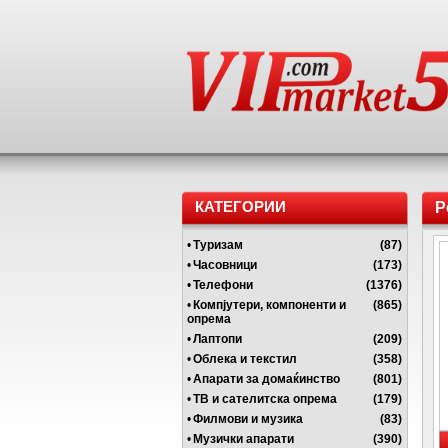
КАТЕГОРИИ
P
•
Туризам
(87)
•
Часовници
(173)
•
Телефони
(1376)
•
Компјутери, компоненти и
(865)
опрема
•
Лаптопи
(209)
•
Облека и текстил
(358)
•
Апарати за домаќинство
(801)
•
ТВ и сателитска опрема
(179)
•
Филмови и музика
(83)
•
Музички апарати
(390)