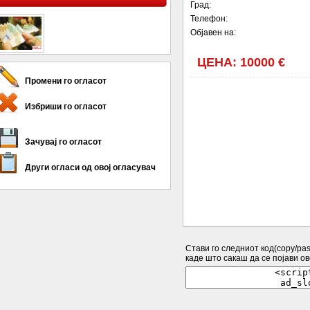
Град:
Телефон:
Објавен на:
ЦЕНА: 10000 €
Промени го огласот
Избриши го огласот
Зачувај го огласот
Други огласи од овој огласувач
Стави го следниот код(copy/past
каде што сакаш да се појави ово