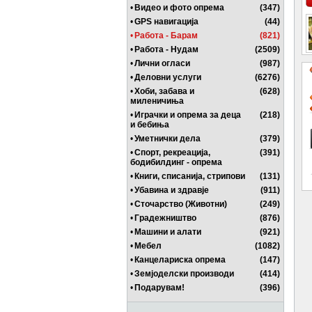
•
Видео и фото опрема
(347)
•
GPS навигација
(44)
•
Работа - Барам
(821)
•
Работа - Нудам
(2509)
•
Лични огласи
(987)
•
Деловни услуги
(6276)
•
Хоби, забава и
(628)
миленичиња
•
Играчки и опрема за деца
(218)
и бебиња
•
Уметнички дела
(379)
•
Спорт, рекреација,
(391)
бодибилдинг - опрема
•
Книги, списанија, стрипови
(131)
•
Убавина и здравје
(911)
•
Сточарство (Животни)
(249)
•
Градежништво
(876)
•
Машини и алати
(921)
•
Мебел
(1082)
•
Канцелариска опрема
(147)
•
Земјоделски производи
(414)
•
Подарувам!
(396)