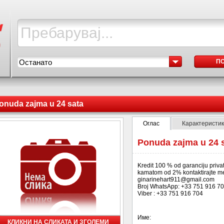
Останато
П
onuda zajma u 24 sata
Оглас
Карактеристи
Ponuda zajma u 24 
Kredit 100 % od garanciju priva
kamatom od 2% kontaktirajte me 
ginarinehart911@gmail.com
Broj WhatsApp: +33 751 916 7
Viber : +33 751 916 704
Име:
КЛИКНИ НА СЛИКАТА И ЗГОЛЕМИ