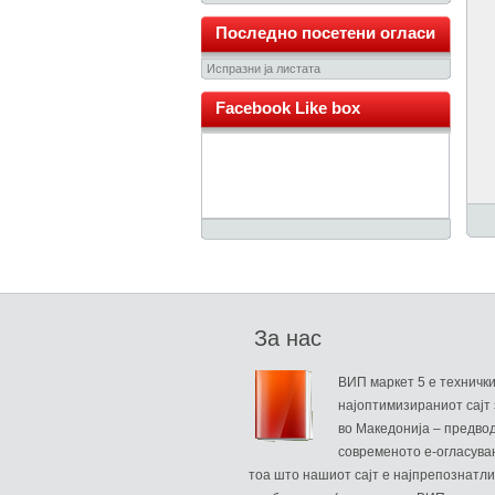
Последно посетени огласи
Испразни ја листата
Facebook Like box
За нас
ВИП маркет 5 е техничк
најоптимизираниот сајт 
во Македонија – предво
современото е-огласува
тоа што нашиот сајт е најпрепознатли