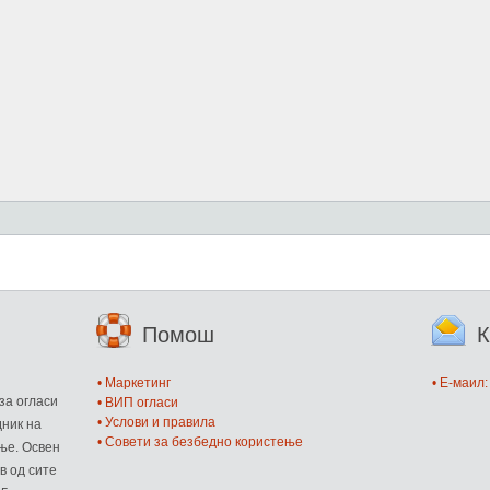
Помош
К
и
• Маркетинг
• E-маил
за огласи
• ВИП огласи
• Услови и правила
дник на
• Совети за безбедно користење
ње. Освен
в од сите