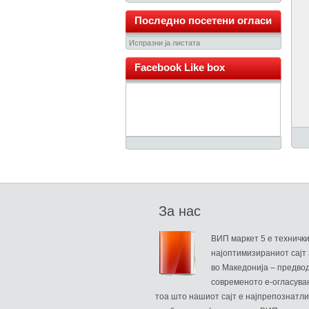
Последно посетени огласи
Испразни ја листата
Facebook Like box
За нас
ВИП маркет 5 е техничк
најоптимизираниот сајт 
во Македонија – предво
современото е-огласува
тоа што нашиот сајт е најпрепознатли