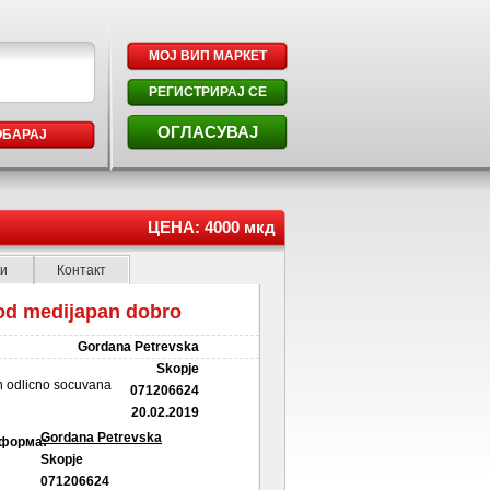
МОЈ ВИП МАРКЕТ
РЕГИСТРИРАЈ СЕ
ОГЛАСУВАЈ
ОБАРАЈ
ЦЕНА: 4000 мкд
ки
Контакт
od medijapan dobro
Gordana Petrevska
Skopje
n odlicno socuvana
071206624
20.02.2019
Gordana Petrevska
 форма:
Skopje
071206624