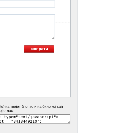
20.02.2019
e) на твојот блог, или на било кој сајт
ј оглас: