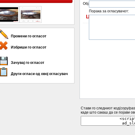
Објавен на:
Порака за огласувачот:
ЦЕНА: 4000 мкд
Промени го огласот
Избриши го огласот
Зачувај го огласот
Други огласи од овој огласувач
Стави го следниот код(copy/past
каде што сакаш да се појави ово