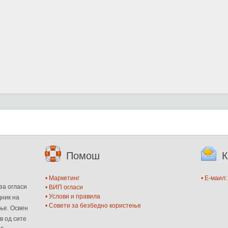
Помош
К
и
• Маркетинг
• E-маил
за огласи
• ВИП огласи
• Услови и правила
дник на
• Совети за безбедно користење
ње. Освен
в од сите