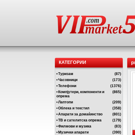
КАТЕГОРИИ
p
•
Туризам
(87)
•
Часовници
(173)
•
Телефони
(1376)
•
Компјутери, компоненти и
(865)
опрема
•
Лаптопи
(209)
•
Облека и текстил
(358)
•
Апарати за домаќинство
(801)
•
ТВ и сателитска опрема
(179)
•
Филмови и музика
(83)
•
Музички апарати
(390)