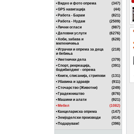
•
Видео и фото опрема
(347)
•
GPS навигација
(44)
•
Работа - Барам
(821)
•
Работа - Нудам
(2509)
•
Лични огласи
(987)
•
Деловни услуги
(6276)
•
Хоби, забава и
(628)
миленичиња
•
Играчки и опрема за деца
(218)
и бебиња
•
Уметнички дела
(379)
•
Спорт, рекреација,
(391)
бодибилдинг - опрема
•
Книги, списанија, стрипови
(131)
•
Убавина и здравје
(911)
•
Сточарство (Животни)
(249)
•
Градежништво
(876)
•
Машини и алати
(921)
•
Мебел
(1082)
•
Канцелариска опрема
(147)
•
Земјоделски производи
(414)
•
Подарувам!
(396)